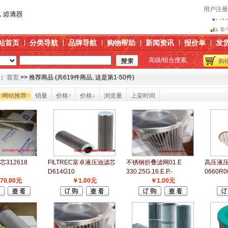
用户注册
传
关
产
站首页
分类导航
品牌导航
购物帮助
新闻资讯
报价单
发
替
高级/组合搜索
购
博
传
：
首页
>> 推荐商品 (共619件商品, 这是第1-50件)
关
网站推荐
销量
价格↑
价格↓
浏览量
上架时间
产
替
博
312618
FILTREC富卓液压油滤芯
不锈钢折叠滤网01.E
高压液
D614G10
330.25G.16.E.P.-
0660R
70.00元
￥1.00元
￥1.00元