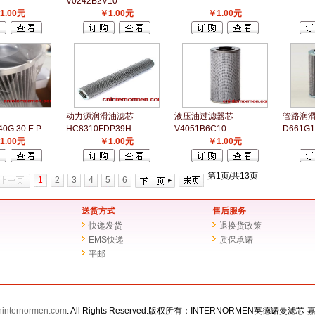
V0242B2V10
1.00元
￥1.00元
￥1.00元
动力源润滑油滤芯
液压油过滤器芯
管路润
40G.30.E.P
HC8310FDP39H
V4051B6C10
D661G1
1.00元
￥1.00元
￥1.00元
第1页/共13页
1
2
3
4
5
6
送货方式
售后服务
快递发货
退换货政策
EMS快递
质保承诺
平邮
ninternormen.com
. All Rights Reserved.版权所有：INTERNORMEN英德诺曼