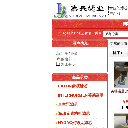
网
2026-08-07 星期五
搜索
用户信息
您的位置
排序：
注册
/
登录
购物车(0)
对比框(0)
商品分类
EATON伊顿滤芯
英德诺曼滤芯
INTERNORMEN英德诺曼
￥6
真空泵滤芯
海瑞克盾构机滤芯
HYDAC贺德克滤芯