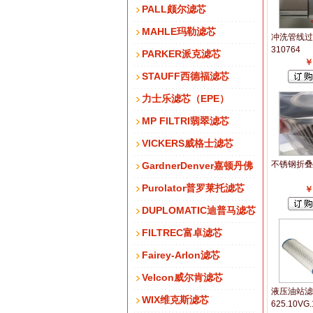
PALL颇尔滤芯
MAHLE玛勒滤芯
冲洗管线过
310764
PARKER派克滤芯
￥
STAUFF西德福滤芯
力士乐滤芯（EPE）
MP FILTRI翡翠滤芯
VICKERS威格士滤芯
不锈钢折叠滤
GardnerDenver嘉顿丹佛
Purolator普罗莱托滤芯
￥
DUPLOMATIC迪普马滤芯
FILTREC富卓滤芯
Fairey-Arlon滤芯
Velcon威尔肯滤芯
液压油站滤芯
WIX维克斯滤芯
625.10VG.