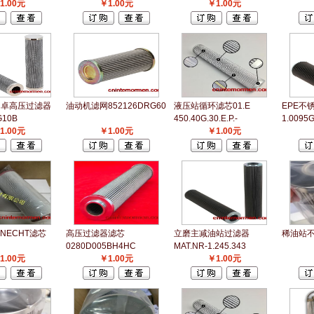
1.00元
￥1.00元
￥1.00元
C富卓高压过滤器
油动机滤网852126DRG60
液压站循环滤芯01.E
EPE不
10B
450.40G.30.E.P.-
1.0095G
1.00元
￥1.00元
￥1.00元
KNECHT滤芯
高压过滤器滤芯
立磨主减油站过滤器
稀油站不
0280D005BH4HC
MAT.NR-1.245.343
1.00元
￥1.00元
￥1.00元