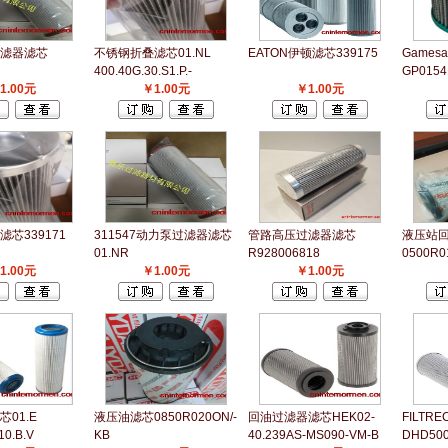
滤器滤芯
不锈钢折叠滤芯01.NL
EATON伊顿滤芯339175
Game
400.40G.30.S1.P.-
GP0154
1.00元
￥1.00元
￥1.00元
芯339171
311547动力泵过滤器滤芯
管路高压过滤器滤芯
液压站
01.NR
R928006818
0500R0
1.00元
1000.16VG.10.B.V.-
￥1.00元
￥1.00元
01.E
液压油滤芯0850R020ON/-
回油过滤器滤芯HEK02-
FILTR
10.B.V
KB
40.239AS-MS090-VM-B
DHD50