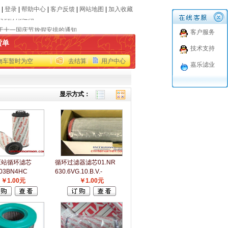
|
登录
|
帮助中心
|
客户反馈
|
网站地图
|
加入收藏
真机停用通知
于十一国庆节放假安排的通知
客户服务
品报价仅供参考
货单
技术支持
代进口品牌滤芯
物车暂时为空
去结算
用户中心
世力士乐收购EPPENSTEINER(EPE)过滤部
嘉乐滤业
真机停用通知
于十一国庆节放假安排的通知
显示方式：
品报价仅供参考
代进口品牌滤芯
世力士乐收购EPPENSTEINER(EPE)过滤部
压站循环滤芯
循环过滤器滤芯01.NR
003BN4HC
630.6VG.10.B.V.-
￥1.00元
￥1.00元