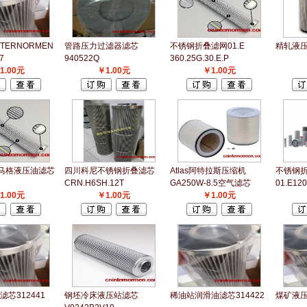
TERNORMEN
管路压力过滤器滤芯
不锈钢折叠滤网01.E
精轧液压
7
940522Q
360.25G.30.E.P
1.00元
￥1.00元
￥1.00元
德马格液压油滤芯
四川科尼不锈钢折叠滤芯
Atlas阿特拉斯压缩机
不锈钢
CRN.H6SH.12T
GA250W-8.5空气滤芯
01.E120
1.00元
￥1.00元
￥1.00元
芯312441
钢坯冷床液压站滤芯
稀油站润滑油滤芯314422
煤矿液压