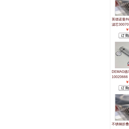
英德诺曼IN
滤芯30070
￥
DEMAG
10020666
￥
不锈钢折叠滤