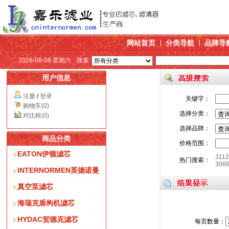
网站首页
分类导航
品牌导
2026-08-08 星期六
搜索
用户信息
注册
/
登录
关键字：
购物车(0)
选择分类：
对比框(0)
选择品牌：
商品分类
价格范围：
EATON伊顿滤芯
311
热门搜索：
306
INTERNORMEN英德诺曼
真空泵滤芯
海瑞克盾构机滤芯
HYDAC贺德克滤芯
每页数量：