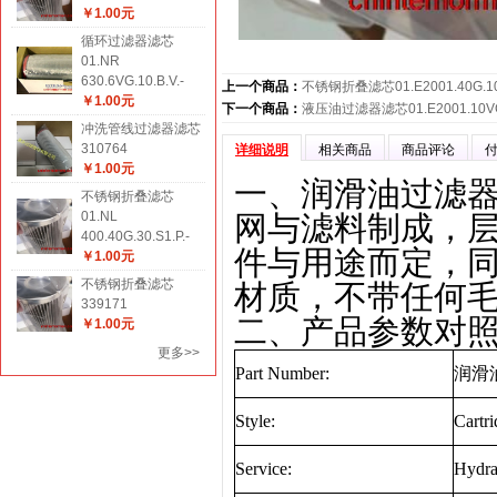
￥1.00元
循环过滤器滤芯
01.NR
630.6VG.10.B.V.-
上一个商品：
不锈钢折叠滤芯01.E2001.40G.10
￥1.00元
下一个商品：
液压油过滤器滤芯01.E2001.10VG.
冲洗管线过滤器滤芯
310764
详细说明
相关商品
商品评论
￥1.00元
一、润滑油过滤器滤芯0
不锈钢折叠滤芯
01.NL
网与滤料制成，
400.40G.30.S1.P.-
件与用途而定，
￥1.00元
不锈钢折叠滤芯
材质，不带任何
339171
二、产品参数对
￥1.00元
更多>>
Part Number:
润滑
Style:
Cartri
Service:
Hydra