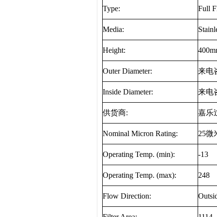
Type:
Full 
Media:
Stain
Height:
400m
Outer Diameter:
来电
Inside Diameter:
来电
供货商
:
嘉乐
Nominal Micron Rating:
25
微
Operating Temp. (min):
-13
Operating Temp. (max):
248
Flow Direction:
Outsi
Filter Area:
1114