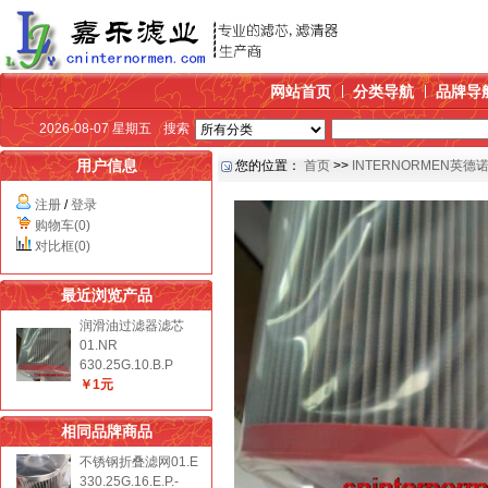
网站首页
分类导航
品牌导
2026-08-07 星期五
搜索
用户信息
您的位置：
首页
>>
INTERNORMEN英德
注册
/
登录
购物车(0)
对比框(0)
最近浏览产品
润滑油过滤器滤芯
01.NR
630.25G.10.B.P
￥1元
相同品牌商品
不锈钢折叠滤网01.E
330.25G.16.E.P.-