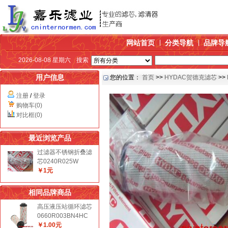
网站首页
分类导航
品牌导
2026-08-08 星期六
搜索
用户信息
您的位置：
首页
>>
HYDAC贺德克滤芯
>>
注册
/
登录
购物车(0)
对比框(0)
最近浏览产品
过滤器不锈钢折叠滤
芯0240R025W
￥1元
相同品牌商品
高压液压站循环滤芯
0660R003BN4HC
￥1.00元