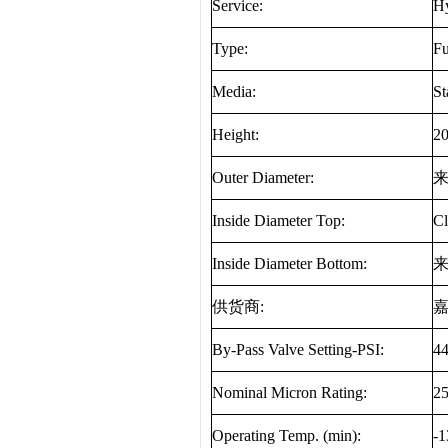
Service:
Hy
Type:
Fu
Media:
St
Height:
2
Outer Diameter:
Inside Diameter Top:
Cl
Inside Diameter Bottom:
供货商
:
By-Pass Valve Setting-PSI:
44
Nominal Micron Rating:
2
Operating Temp. (min):
-1