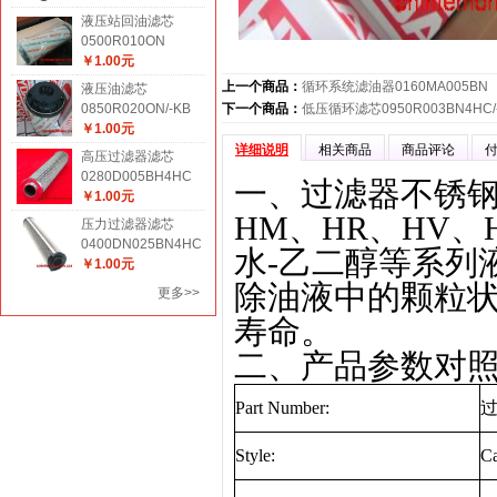
液压站回油滤芯
0500R010ON
￥1.00元
上一个商品：
循环系统滤油器0160MA005BN
液压油滤芯
0850R020ON/-KB
下一个商品：
低压循环滤芯0950R003BN4HC/
￥1.00元
详细说明
相关商品
商品评论
高压过滤器滤芯
0280D005BH4HC
一、过滤器不锈钢折
￥1.00元
HM
、
HR
、
HV
、
压力过滤器滤芯
0400DN025BN4HC
水
-
乙二醇等系列
￥1.00元
除油液中的颗粒
更多>>
寿命。
二、产品参数对
Part Number:
Style:
Ca