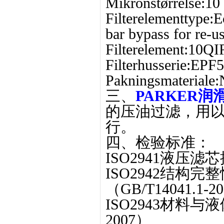
Mikronstørrelse:10
Filterelementtype:E
bar bypass for re-
Filterelement:10QI
Filterhusserie:EPF5
Pakningsmateriale:N
三、
PARKER润滑
的压油过滤，用
行。
四、检验标准：
ISO2941液压滤芯
ISO2942结构
（GB/T14041.1-2
ISO2943材料与液
2007）