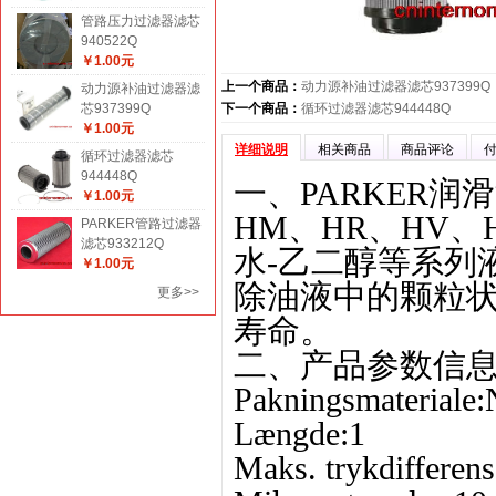
管路压力过滤器滤芯
940522Q
￥1.00元
上一个商品：
动力源补油过滤器滤芯937399Q
动力源补油过滤器滤
芯937399Q
下一个商品：
循环过滤器滤芯944448Q
￥1.00元
详细说明
相关商品
商品评论
循环过滤器滤芯
944448Q
一、PARKER润滑
￥1.00元
HM
、
HR
、
HV
、
PARKER管路过滤器
滤芯933212Q
水
-
乙二醇等系列
￥1.00元
除油液中的颗粒
更多>>
寿命。
二、产品参数信
Pakningsmateriale:N
Længde:1
Maks. trykdifferen